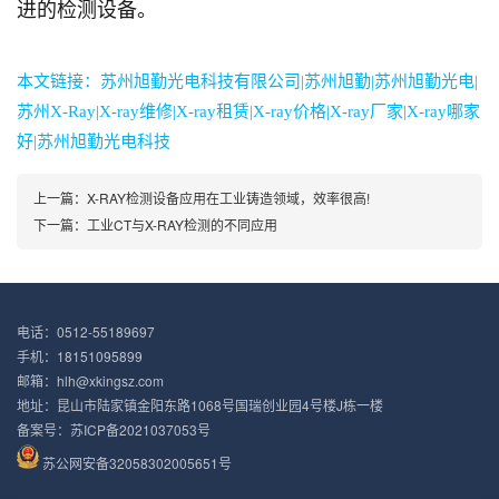
进的检测设备。
本文链接：
苏州旭勤光电科技有限公司
|
苏州旭勤
|
苏州旭勤光电
|
苏州X-Ray
|
X-ray维修
|
X-ray租赁
|
X-ray价格
|
X-ray厂家
|
X-ray哪家
好
|
苏州旭勤光电科技
上一篇：
X-RAY检测设备应用在工业铸造领域，效率很高!
下一篇：
工业CT与X-RAY检测的不同应用
电话：0512-55189697
手机：18151095899
邮箱：hlh@xkingsz.com
地址：昆山市陆家镇金阳东路1068号国瑞创业园4号楼J栋一楼
备案号：
苏ICP备2021037053号
苏公网安备32058302005651号