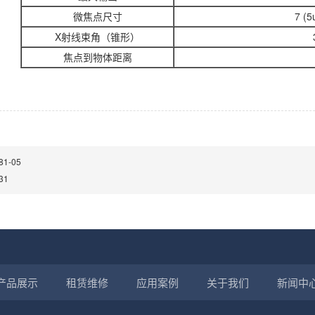
微焦点尺寸
7 (
X射线束角（锥形）
焦点到物体距离
81-05
31
产品展示
租赁维修
应用案例
关于我们
新闻中