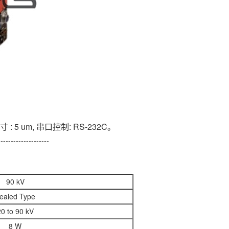
 : 5 um, 串口控制: RS-232C。
--------------------
90 kV
ealed Type
20 to 90 kV
8 W