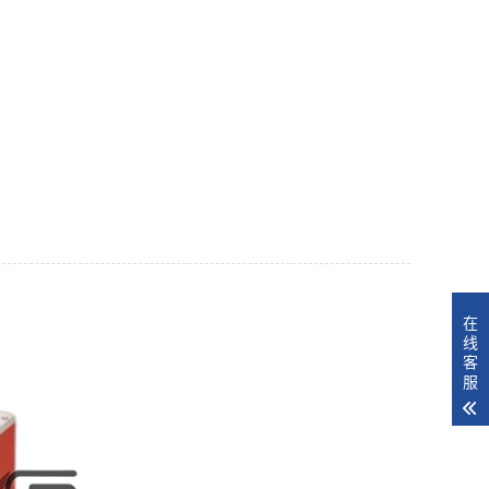
在
线
客
服